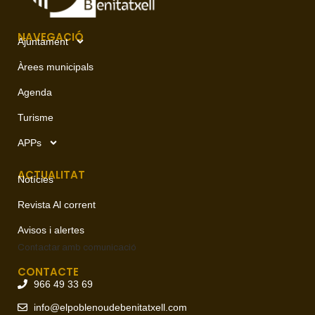
NAVEGACIÓ
Ajuntament
Àrees municipals
Agenda
Turisme
APPs
ACTUALITAT
Notícies
Revista Al corrent
Avisos i alertes
Contactar amb
comunicació
CONTACTE
966 49 33 69
info@elpoblenoudebenitatxell.com