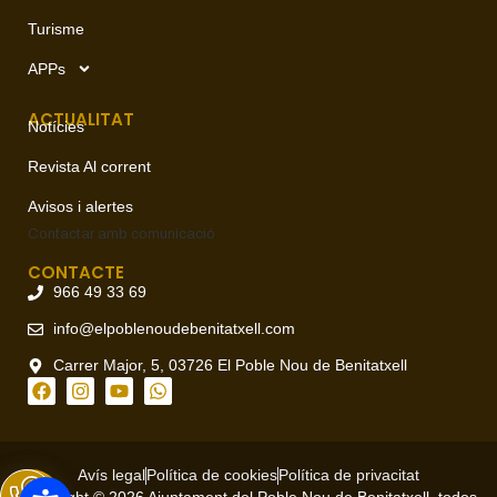
Turisme
APPs
ACTUALITAT
Notícies
Revista Al corrent
Avisos i alertes
Contactar amb
comunicació
CONTACTE
966 49 33 69
info@elpoblenoudebenitatxell.com
Carrer Major, 5, 03726 El Poble Nou de Benitatxell
Avís legal
Política de cookies
Política de privacitat