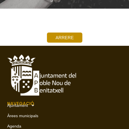
ARRERE
NAVEGACIÓ
Ajuntament
Àrees municipals
Agenda