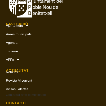
NAVEGACIÓ
Ajuntament
Àrees municipals
Agenda
Turisme
APPs
ACTUALITAT
Notícies
Revista Al corrent
Avisos i alertes
Contactar amb
comunicació
CONTACTE