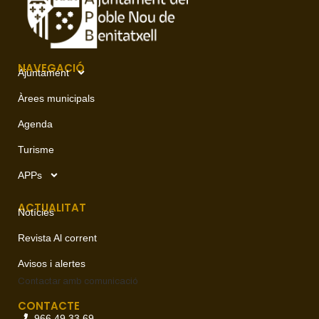
NAVEGACIÓ
Ajuntament
Àrees municipals
Agenda
Turisme
APPs
ACTUALITAT
Notícies
Revista Al corrent
Avisos i alertes
Contactar amb
comunicació
CONTACTE
966 49 33 69