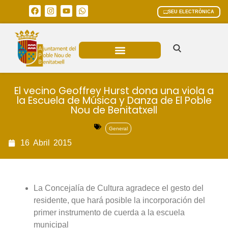
SEU ELECTRÒNICA
ÀREES MUNICIPALS
El vecino Geoffrey Hurst dona una viola a
la Escuela de Música y Danza de El Poble
Nou de Benitatxell
General
16
Abril
2015
La Concejalía de Cultura agradece el gesto del
residente, que hará posible la incorporación del
primer instrumento de cuerda a la escuela
municipal