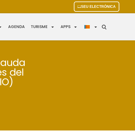
SEU ELECTRÒNICA
AGENDA
TURISME
APPS
ecauda
s del
IO)