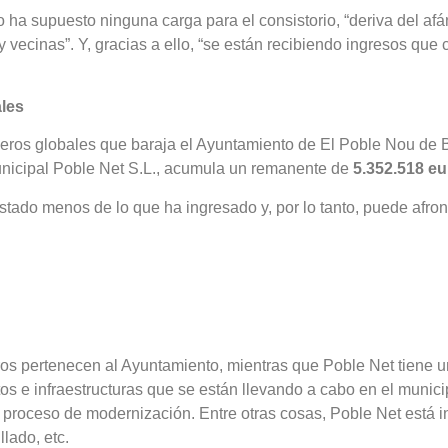
 ha supuesto ninguna carga para el consistorio, “deriva del afá
 y vecinas”. Y, gracias a ello, “se están recibiendo ingresos qu
ales
úmeros globales que baraja el Ayuntamiento de El Poble Nou de B
municipal Poble Net S.L., acumula un remanente de
5.352.518 e
astado menos de lo que ha ingresado y, por lo tanto, puede afr
ros pertenecen al Ayuntamiento, mientras que Poble Net tiene u
ctos e infraestructuras que se están llevando a cabo en el munic
proceso de modernización. Entre otras cosas, Poble Net está i
llado, etc.