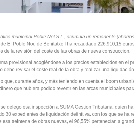
pública municipal Poble Net S.L., acumula un remanente (ahorro
o de El Poble Nou de Benitatxell ha recaudado 226.910,15 euro
s de la revisión del coste de las obras de nueva construcción.
orma provisional acogiéndose a los precios establecidos en el p
debe revisar el coste real de la obra y realizar una liquidación d
 lo que, durante años, y más teniendo en cuenta el boom urban
inero que hubiera podido revertir en las arcas municipales para 
al, se delegó esa inspección a SUMA Gestión Tributaria, quien h
ado 30 expedientes de liquidación definitiva, con los que se ha
e esa treintena de obras nuevas, el 96,55% pertenecían a grand