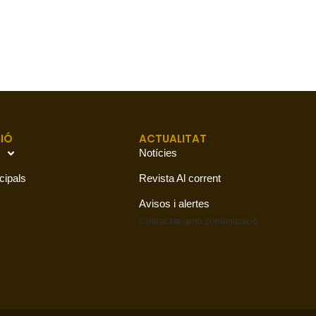
IÓ
ACTUALITAT
Notícies
cipals
Revista Al corrent
Avisos i alertes
Contactar amb
comunicació