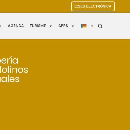
SEU ELECTRÒNICA
AGENDA
TURISME
APPS
bería
Molinos
uales