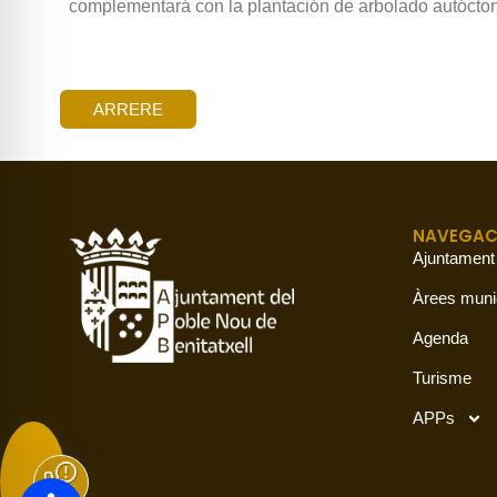
complementará con la plantación de arbolado autócton
ARRERE
NAVEGAC
Ajuntament
Àrees muni
Agenda
Turisme
APPs