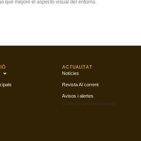
o que mejore el aspecto visual del entorno.
IÓ
ACTUALITAT
Notícies
cipals
Revista Al corrent
Avisos i alertes
Contactar amb
comunicació