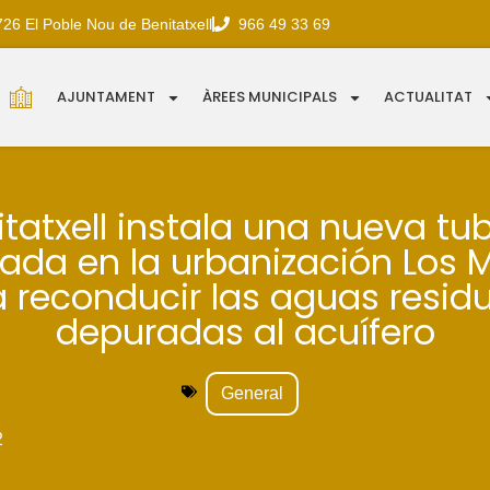
726 El Poble Nou de Benitatxell
966 49 33 69
AJUNTAMENT
ÀREES MUNICIPALS
ACTUALITAT
tatxell instala una nueva tu
ada en la urbanización Los 
 reconducir las aguas resid
depuradas al acuífero
General
2