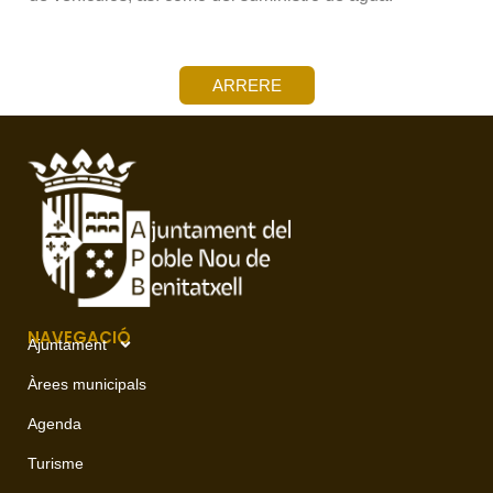
ARRERE
NAVEGACIÓ
Ajuntament
Àrees municipals
Agenda
Turisme