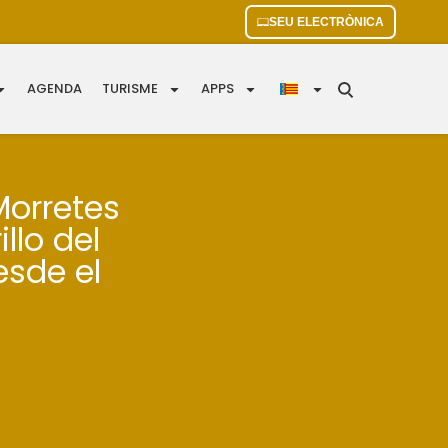
SEU ELECTRÒNICA
AGENDA
TURISME
APPS
Morretes
llo del
esde el