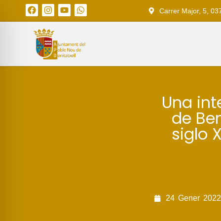
Carrer Major, 5, 03
Una int
de Ben
siglo 
24
Gener
2022