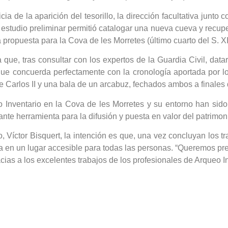
cia de la aparición del tesorillo, la dirección facultativa junto 
e estudio preliminar permitió catalogar una nueva cueva y recupe
propuesta para la Cova de les Morretes (último cuarto del S. 
que, tras consultar con los expertos de la Guardia Civil, data
que concuerda perfectamente con la cronología aportada por l
 Carlos II y una bala de un arcabuz, fechados ambos a finales d
o Inventario en la Cova de les Morretes y su entorno han si
nte herramienta para la difusión y puesta en valor del patrimoni
 Víctor Bisquert, la intención es que, una vez concluyan los t
dola en un lugar accesible para todas las personas. “Queremos p
ias a los excelentes trabajos de los profesionales de Arqueo In