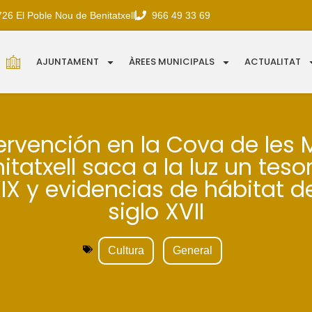
726 El Poble Nou de Benitatxell
966 49 33 69
AJUNTAMENT
ÀREES MUNICIPALS
ACTUALITAT
ervención en la Cova de les 
itatxell saca a la luz un tesori
XIX y evidencias de hábitat d
siglo XVII
Cultura
General