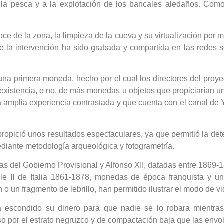
la pesca y a la explotación de los bancales aledaños. Como 
ce de la zona, la limpieza de la cueva y su virtualización por 
que la intervención ha sido grabada y compartida en las redes
una primera moneda, hecho por el cual los directores del proyect
existencia, o no, de más monedas u objetos que propiciarían u
una amplia experiencia contrastada y que cuenta con el canal de
opició unos resultados espectaculares, ya que permitió la detec
iante metodología arqueológica y fotogrametría.
 del Gobierno Provisional y Alfonso XII, datadas entre 1869-
e II de Italia 1861-1878, monedas de época franquista y un
 o un fragmento de lebrillo, han permitido ilustrar el modo de 
a escondido su dinero para que nadie se lo robara mientras
 por el estrato negruzco y de compactación baja que las envol