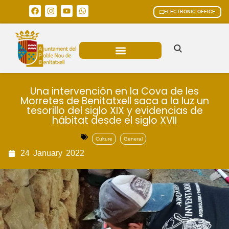
ELECTRONIC OFFICE
MUNICIPAL AREAS
CURRENT AFFAIRS
Una intervención en la Cova de les
Morretes de Benitatxell saca a la luz un
tesorillo del siglo XIX y evidencias de
hábitat desde el siglo XVII
Culture
General
24
January
2022