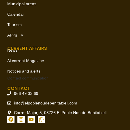
Municipal areas
Calendar
Tourism
APPs
CURRENT AFFAIRS
News
Al corrent Magazine
Notices and alerts
Contact
communication
CONTACT
966 49 33 69
info@elpoblenoudebenitatxell.com
Carrer Major, 5, 03726 El Poble Nou de Benitatxell