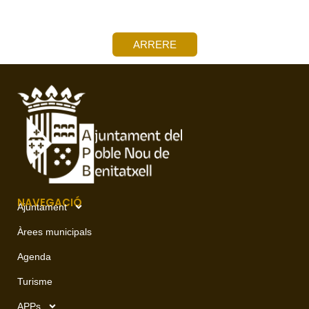
ARRERE
NAVEGACIÓ
Ajuntament
Àrees municipals
Agenda
Turisme
APPs