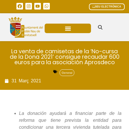
SEU ELECTRÒNICA
ÀREES MUNICIPALS
La venta de camisetas de la ‘No-cursa
de la Dona 2021’ consigue recaudar 600
euros para la asociación Aprosdeco
General
31
Març
2021
La donación ayudará a financiar parte de la
reforma que tiene prevista la entidad para
condicionar una tercera vivienda tutelada para