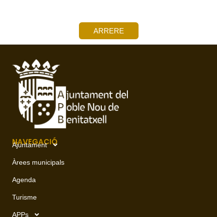
ARRERE
NAVEGACIÓ
Ajuntament
Àrees municipals
Agenda
Turisme
APPs