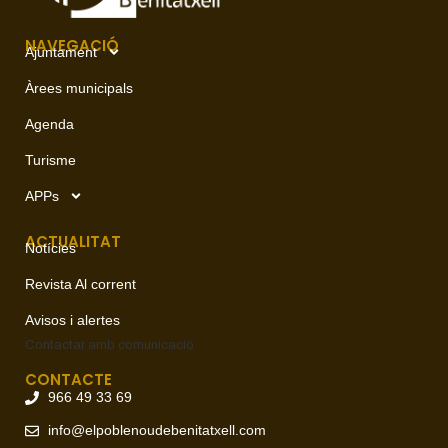
NAVEGACIÓ
Ajuntament
Àrees municipals
Agenda
Turisme
APPs
ACTUALITAT
Notícies
Revista Al corrent
Avisos i alertes
Contactar amb
comunicació
CONTACTE
966 49 33 69
info@elpoblenoudebenitatxell.com