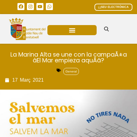
SEU ELECTRÒNICA
ÀREES MUNICIPALS
La Marina Alta se une con la campaÃ±a
âEl Mar empieza aquÃ­â?
General
17
Març
2021