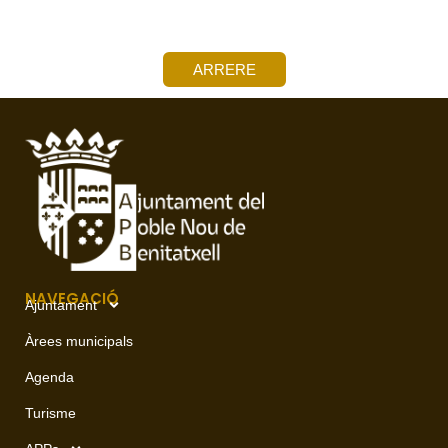
ARRERE
NAVEGACIÓ
Ajuntament
Àrees municipals
Agenda
Turisme