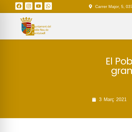
Carrer Major, 5, 03
El Po
gran
3
Març
2021