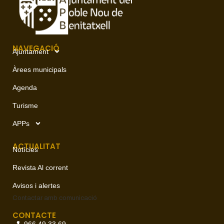
NAVEGACIÓ
Ajuntament
Àrees municipals
Agenda
Turisme
APPs
ACTUALITAT
Notícies
Revista Al corrent
Avisos i alertes
Contactar amb
comunicació
CONTACTE