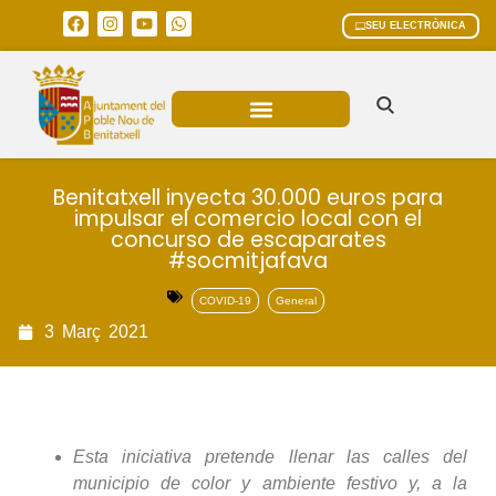
SEU ELECTRÒNICA
ÀREES MUNICIPALS
Benitatxell inyecta 30.000 euros para
impulsar el comercio local con el
concurso de escaparates
#socmitjafava
COVID-19
General
3
Març
2021
Esta iniciativa pretende llenar las calles del
municipio de color y ambiente festivo y, a la