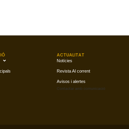
IÓ
ACTUALITAT
Notícies
cipals
Revista Al corrent
Avisos i alertes
Contactar amb
comunicació