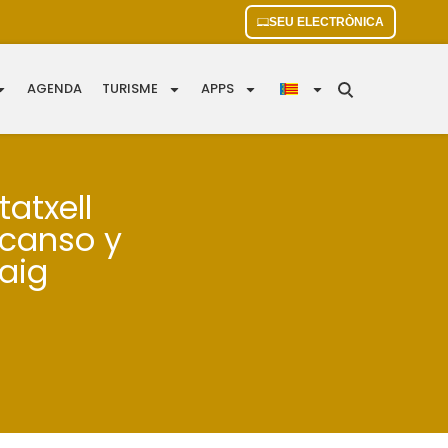
SEU ELECTRÒNICA
AGENDA
TURISME
APPS
atxell
scanso y
raig