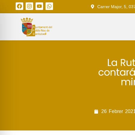
Carrer Major, 5, 03
La Ru
contará
mir
26
Febrer
202