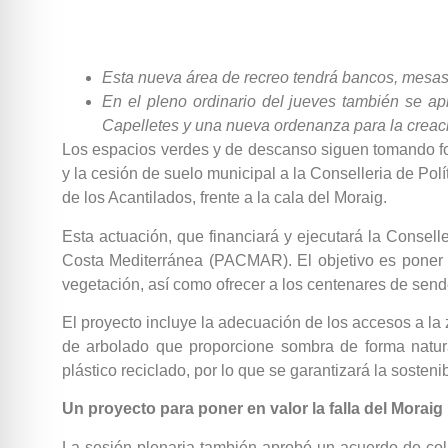
Esta nueva área de recreo tendrá bancos, mesas
En el pleno ordinario del jueves también se ap
Capelletes y una nueva ordenanza para la creaci
Los espacios verdes y de descanso siguen tomando fo
y la cesión de suelo municipal a la Conselleria de Pol
de los Acantilados, frente a la cala del Moraig.
Esta actuación, que financiará y ejecutará la Consel
Costa Mediterránea (PACMAR). El objetivo es poner e
vegetación, así como ofrecer a los centenares de send
El proyecto incluye la adecuación de los accesos a la
de arbolado que proporcione sombra de forma natural
plástico reciclado, por lo que se garantizará la sostenib
Un proyecto para poner en valor la falla del Moraig
La sesión plenaria también aprobó un acuerdo de colab