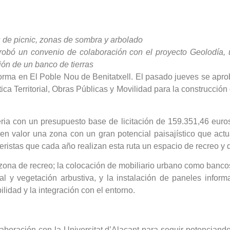
 de picnic, zonas de sombra y arbolado
robó un convenio de colaboración con el proyecto Geolodía, un
ón de un banco de tierras
rma en El Poble Nou de Benitatxell. El pasado jueves se aprob
ítica Territorial, Obras Públicas y Movilidad para la construcci
leria con un presupuesto base de licitación de 159.351,46 euro
n valor una zona con un gran potencial paisajístico que act
eristas que cada año realizan esta ruta un espacio de recreo y
 zona de recreo; la colocación de mobiliario urbano como bancos
 y vegetación arbustiva, y la instalación de paneles informa
ilidad y la integración con el entorno.
oración con la Universitat d’Alacant para seguir potenciando 