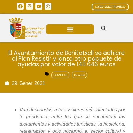
SEU ELECTRÒNICA
ÀREES MUNICIPALS
El Ayuntamiento de Benitatxell se adhiere
al Plan Resistir y lanza otro paquete de
ayudas por valor de 148.646 euros
COVID-19
General
29
Gener
2021
Van destinadas a los sectores más afectados por
la pandemia, entre los que se encuentran los
alojamientos y actividades turísticas, la hostelería,
restauración y ocio nocturno, el sector cultural y