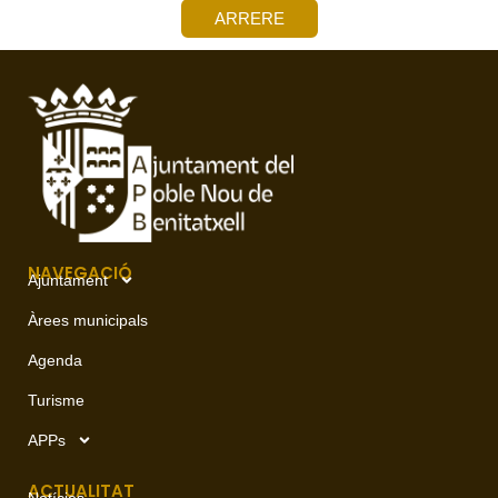
ARRERE
NAVEGACIÓ
Ajuntament
Àrees municipals
Agenda
Turisme
APPs
ACTUALITAT