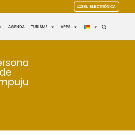
SEU ELECTRÒNICA
AGENDA
TURISME
APPS
ersona
 de
Empuju