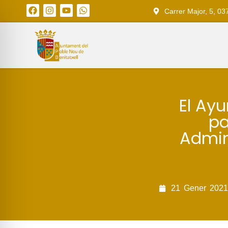
Carrer Major, 5, 03
El Ay
pa
Admin
21
Gener
2021