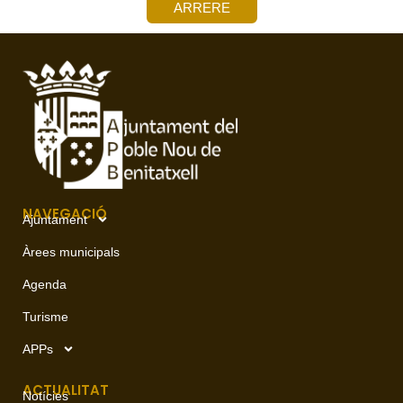
ARRERE
NAVEGACIÓ
Ajuntament
Àrees municipals
Agenda
Turisme
APPs
ACTUALITAT
Notícies