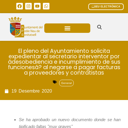
SEU ELECTRÒNICA
ÀREES MUNICIPALS
El pleno del Ayuntamiento solicita
expedientar al secretario interventor por
âdesobediencia e incumplimiento de sus
funcionesâ? al negarse a pagar facturas
a proveedores y contratistas
General
19
Desembre
2020
S
e ha aprobado un nuevo documento donde se han
tipificado
faltas "muy graves"