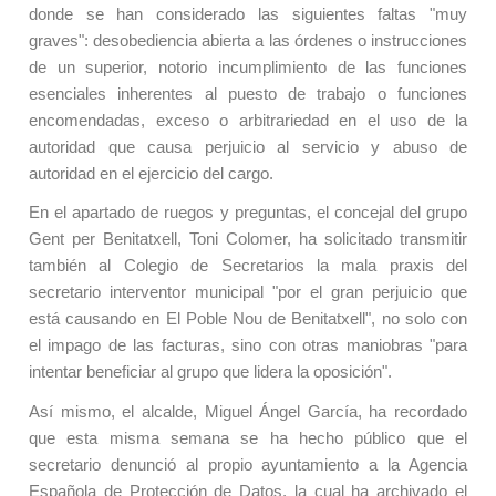
donde se han considerado las siguientes faltas "muy
graves": desobediencia abierta a las órdenes o instrucciones
de un superior, notorio incumplimiento de las funciones
esenciales inherentes al puesto de trabajo o funciones
encomendadas, exceso o arbitrariedad en el uso de la
autoridad que causa perjuicio al servicio y abuso de
autoridad en el ejercicio del cargo.
En el apartado de ruegos y preguntas, el
concejal
del grupo
Gen
t
p
e
r Benit
atxell
, Toni Colomer, ha solicitado transmitir
también
a
l Colegio de Secretarios la mala praxis del
secretario interventor municipal "por el gran perjuicio que
está causando en
El Poble Nou de Benitatxell
", no solo con
el impago de las facturas, sino con otras maniobras "para
intentar beneficiar al grupo que lidera la oposición".
Así mismo, el alcalde, Miguel Ángel García, ha recordado
que esta misma semana se ha hecho público que el
secretario denunció
a
l propio ayuntamiento a la Agencia
Española de Protección de Datos, la cual ha archivado el