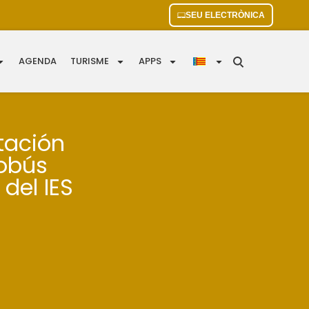
SEU ELECTRÒNICA
AGENDA
TURISME
APPS
tación
obús
del IES