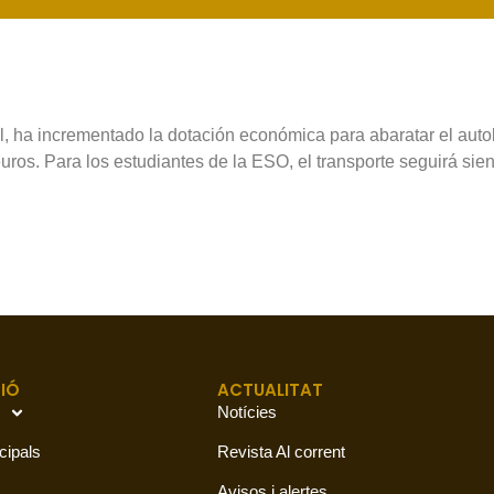
, ha incrementado la dotación económica para abaratar el auto
ros. Para los estudiantes de la ESO, el transporte seguirá sien
IÓ
ACTUALITAT
Notícies
cipals
Revista Al corrent
Avisos i alertes