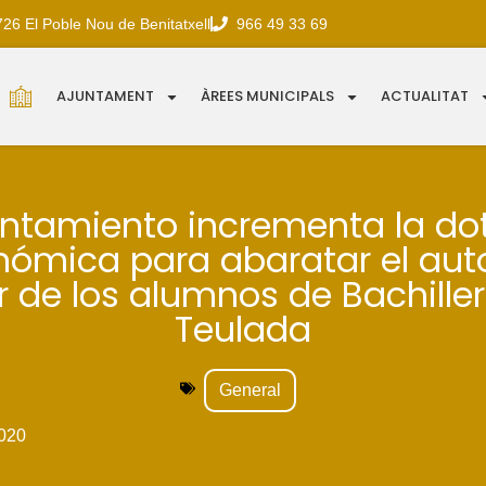
726 El Poble Nou de Benitatxell
966 49 33 69
AJUNTAMENT
ÀREES MUNICIPALS
ACTUALITAT
untamiento incrementa la do
nómica para abaratar el aut
r de los alumnos de Bachiller 
Teulada
General
020