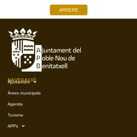
ARRERE
NAVEGACIÓ
Ajuntament
Àrees municipals
Agenda
Turisme
APPs