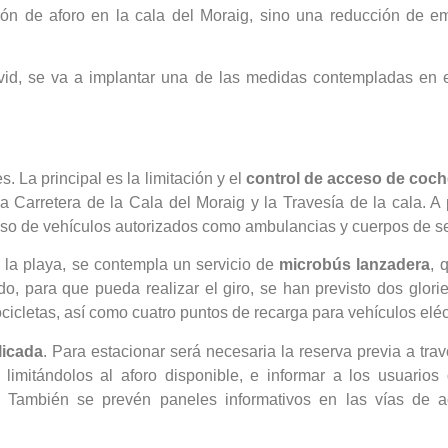
ción de aforo en la cala del Moraig, sino una reducción de e
vid, se va a implantar una de las medidas contempladas en 
. La principal es la limitación y el
control de acceso de coc
 Carretera de la Cala del Moraig y la Travesía de la cala. A 
eso de vehículos autorizados como ambulancias y cuerpos de se
a la playa, se contempla un servicio de
microbús lanzadera
, 
do, para que pueda realizar el giro, se han previsto dos glori
icletas, así como cuatro puntos de recarga para vehículos eléc
licada
. Para estacionar será necesaria la reserva previa a tr
, limitándolos al aforo disponible, e informar a los usuario
También se prevén paneles informativos en las vías de ac