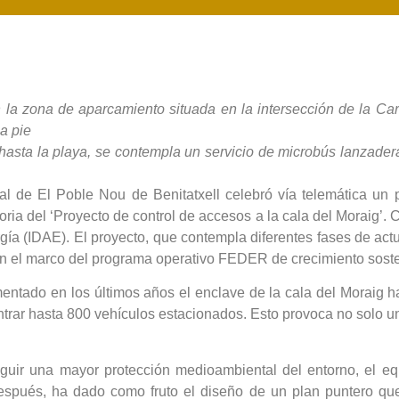
n la zona de aparcamiento situada en la intersección de la Car
a pie
 hasta la playa, se contempla un servicio de microbús lanzader
al de El Poble Nou de Benitatxell celebró vía telemática un 
a del ‘Proyecto de control de accesos a la cala del Moraig’. Co
nergía (IDAE). El proyecto, que contempla diferentes fases de 
en el marco del programa operativo FEDER de crecimiento sost
ntado en los últimos años el enclave de la cala del Moraig ha
entrar hasta 800 vehículos estacionados. Esto provoca no solo 
seguir una mayor protección medioambiental del entorno, el
spués, ha dado como fruto el diseño de un plan puntero que 