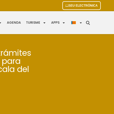
SEU ELECTRÒNICA
AGENDA
TURISME
APPS
 trámites
 para
cala del