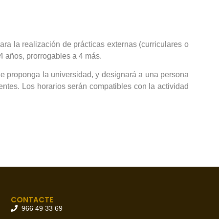
a la realización de prácticas externas (curriculares o
 4 años, prorrogables a 4 más.
que proponga la universidad, y designará a una persona
entes. Los horarios serán compatibles con la actividad
CONTACTE
966 49 33 69