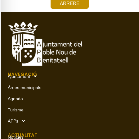
ARRERE
NAVEGACIÓ
Ajuntament
Àrees municipals
Agenda
Turisme
APPs
ACTUALITAT
Notícies