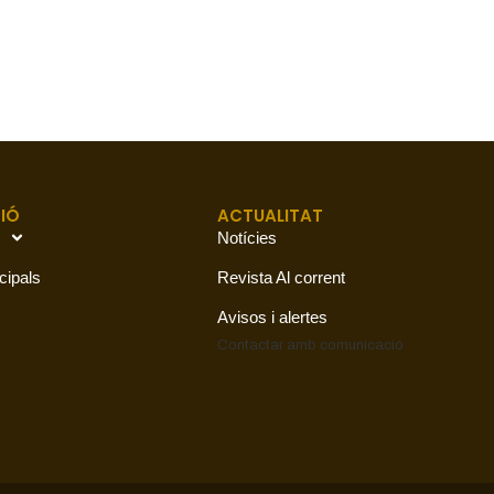
IÓ
ACTUALITAT
Notícies
cipals
Revista Al corrent
Avisos i alertes
Contactar amb
comunicació