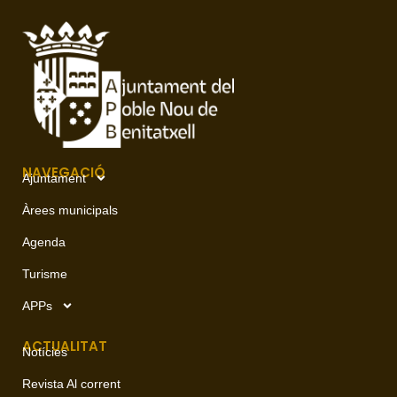
NAVEGACIÓ
Ajuntament
Àrees municipals
Agenda
Turisme
APPs
ACTUALITAT
Notícies
Revista Al corrent