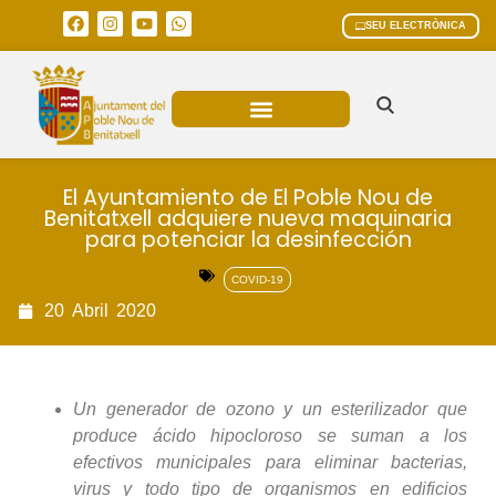
SEU ELECTRÒNICA
ÀREES MUNICIPALS
El Ayuntamiento de El Poble Nou de
Benitatxell adquiere nueva maquinaria
para potenciar la desinfección
COVID-19
20
Abril
2020
Un generador de ozono y un esterilizador que
produce ácido hipocloroso se suman a los
efectivos municipales para eliminar bacterias,
virus y todo tipo de organismos en edificios