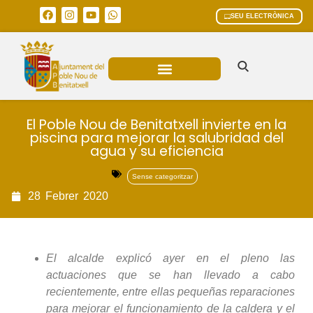
SEU ELECTRÒNICA
ÀREES MUNICIPALS
El Poble Nou de Benitatxell invierte en la
piscina para mejorar la salubridad del
agua y su eficiencia
Sense categoritzar
28
Febrer
2020
El alcalde explicó ayer en el pleno las
actuaciones que se han llevado a cabo
recientemente, entre ellas pequeñas reparaciones
para mejorar el funcionamiento de la caldera y el