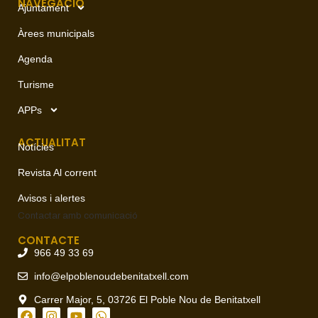
NAVEGACIÓ
Ajuntament
Àrees municipals
Agenda
Turisme
APPs
ACTUALITAT
Notícies
Revista Al corrent
Avisos i alertes
Contactar amb
comunicació
CONTACTE
966 49 33 69
info@elpoblenoudebenitatxell.com
Carrer Major, 5, 03726 El Poble Nou de Benitatxell