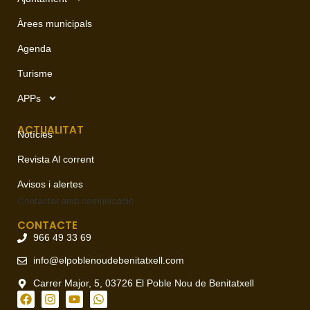
Àrees municipals
Agenda
Turisme
APPs
ACTUALITAT
Notícies
Revista Al corrent
Avisos i alertes
Contactar amb
comunicació
CONTACTE
966 49 33 69
info@elpoblenoudebenitatxell.com
Carrer Major, 5, 03726 El Poble Nou de Benitatxell