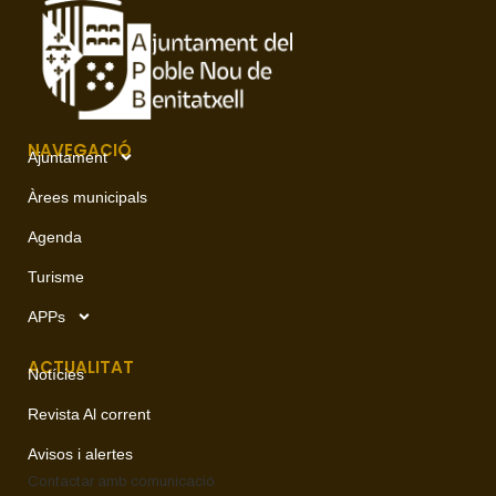
NAVEGACIÓ
Ajuntament
Àrees municipals
Agenda
Turisme
APPs
ACTUALITAT
Notícies
Revista Al corrent
Avisos i alertes
Contactar amb
comunicació