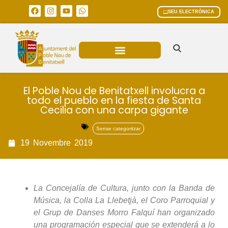
SEU ELECTRÒNICA
ÀREES MUNICIPALS
El Poble Nou de Benitatxell involucra a
todo el pueblo en la fiesta de Santa
Cecilia con una carpa gigante
Sense categoritzar
19
Novembre
2019
La Concejalía de Cultura, junto con la Banda de
Música, la Colla La Llebetjà, el Coro Parroquial y
el Grup de Danses Morro Falquí han organizado
una programación especial que se extenderá a lo