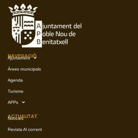
NAVEGACIÓ
Ajuntament
Àrees municipals
Agenda
Turisme
APPs
ACTUALITAT
Notícies
Revista Al corrent