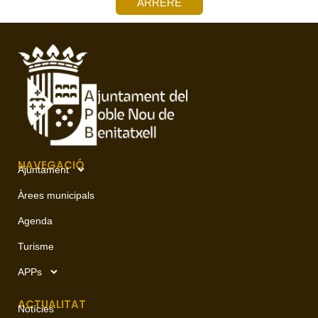
ARRERE
NAVEGACIÓ
Ajuntament
Àrees municipals
Agenda
Turisme
APPs
ACTUALITAT
Notícies