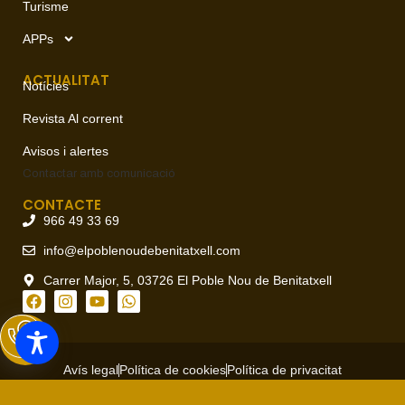
Turisme
APPs
ACTUALITAT
Notícies
Revista Al corrent
Avisos i alertes
Contactar amb
comunicació
CONTACTE
966 49 33 69
info@elpoblenoudebenitatxell.com
Carrer Major, 5, 03726 El Poble Nou de Benitatxell
Avís legal
Política de cookies
Política de privacitat
Copyright © 2026 Ajuntament del Poble Nou de Benitatxell, todos
los derechos reservados