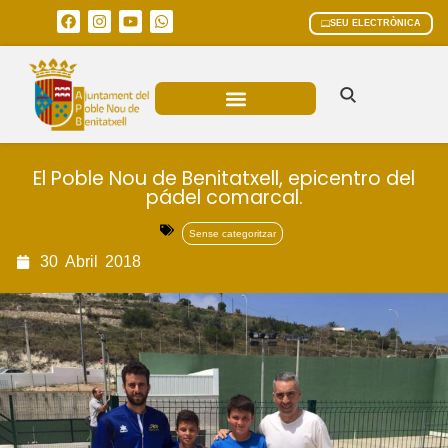
SEU ELECTRÒNICA
ÀREES MUNICIPALS
El Poble Nou de Benitatxell, epicentro del
pádel comarcal.
Sense categoritzar
30
Abril
2018