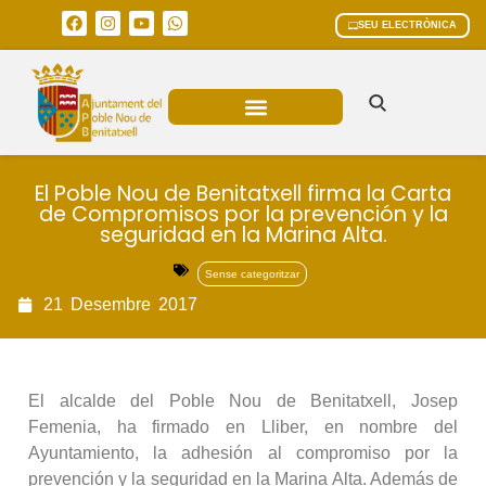
SEU ELECTRÒNICA
ÀREES MUNICIPALS
El Poble Nou de Benitatxell firma la Carta
de Compromisos por la prevención y la
seguridad en la Marina Alta.
Sense categoritzar
21
Desembre
2017
El alcalde del Poble Nou de Benitatxell, Josep
Femenia, ha firmado en Lliber, en nombre del
Ayuntamiento, la adhesión al compromiso por la
prevención y la seguridad en la Marina Alta. Además de