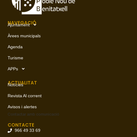
NAVEGACIÓ
Ajuntament
Àrees municipals
Agenda
Turisme
APPs
ACTUALITAT
Notícies
Revista Al corrent
Avisos i alertes
Contactar amb
comunicació
CONTACTE
966 49 33 69