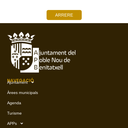
ARRERE
NAVEGACIÓ
Ajuntament
Àrees municipals
Agenda
Turisme
APPs