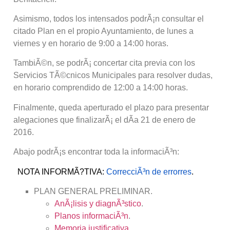
Asimismo, todos los intensados podrÃ¡n consultar el
citado Plan en el propio Ayuntamiento, de lunes a
viernes y en horario de 9:00 a 14:00 horas.
TambiÃ©n, se podrÃ¡ concertar cita previa con los
Servicios TÃ©cnicos Municipales para resolver dudas,
en horario comprendido de 12:00 a 14:00 horas.
Finalmente, queda aperturado el plazo para presentar
alegaciones que finalizarÃ¡ el dÃ­a 21 de enero de
2016.
Abajo podrÃ¡s encontrar toda la informaciÃ³n:
NOTA INFORMÃ?TIVA:
CorrecciÃ³n de errorres
.
PLAN GENERAL PRELIMINAR.
AnÃ¡lisis y diagnÃ³stico
.
Planos informaciÃ³n
.
Memoria justificativa
.