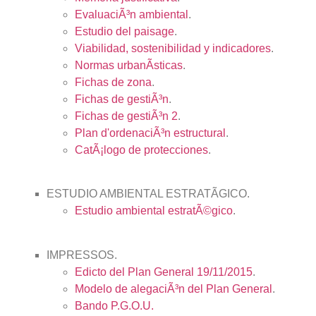
EvaluaciÃ³n ambiental
.
Estudio del paisage
.
Viabilidad, sostenibilidad y indicadores
.
Normas urbanÃ­sticas
.
Fichas de zona
.
Fichas de gestiÃ³n
.
Fichas de gestiÃ³n 2
.
Plan d'ordenaciÃ³n estructural
.
CatÃ¡logo de protecciones
.
ESTUDIO AMBIENTAL ESTRATÃGICO.
Estudio ambiental estratÃ©gico
.
IMPRESSOS.
Edicto del Plan General 19/11/2015
.
Modelo de alegaciÃ³n del Plan General
.
Bando P.G.O.U.