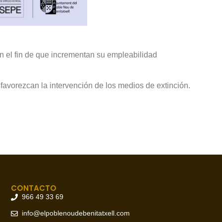
 el fin de que incrementan su empleabilidad
 favorezcan la intervención de los medios de extinción.
CONTACTO
966 49 33 69
info@elpoblenoudebenitatxell.com