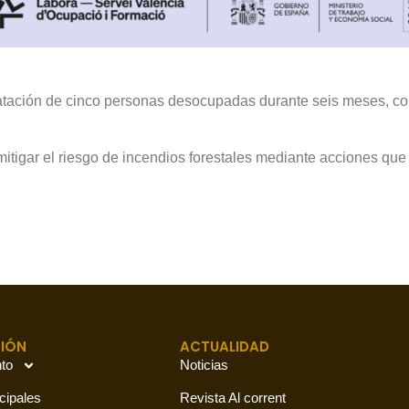
atación de cinco personas desocupadas durante seis meses, con
mitigar el riesgo de incendios forestales mediante acciones que
IÓN
ACTUALIDAD
to
Noticias
cipales
Revista Al corrent