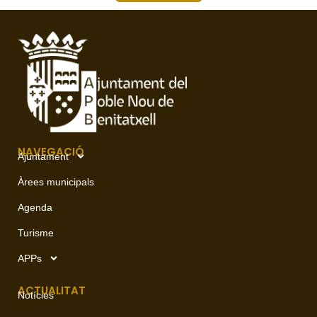
NAVEGACIÓ
Ajuntament
Àrees municipals
Agenda
Turisme
APPs
ACTUALITAT
Notícies