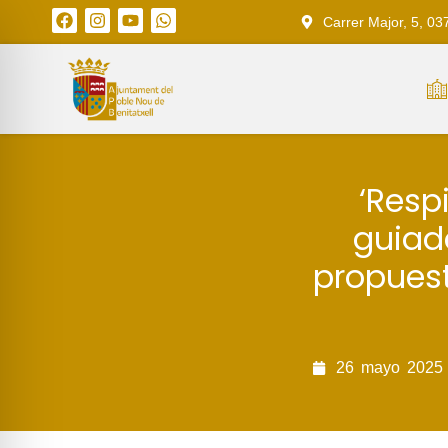
Carrer Major, 5, 03
‘Respi
guiad
propuest
26
mayo
2025