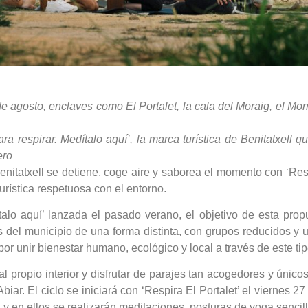
 de agosto, enclaves como El Portalet, la cala del Moraig, el Mo
ara respirar. Medítalo aquí’, la marca turística de Benitatxell 
ero
nitatxell se detiene, coge aire y saborea el momento con ‘Respi
urística respetuosa con el entorno.
alo aquí’ lanzada el pasado verano, el objetivo de esta prop
es del municipio de una forma distinta, con grupos reducidos 
r unir bienestar humano, ecológico y local a través de este tipo
al propio interior y disfrutar de parajes tan acogedores y único
iar. El ciclo se iniciará con ‘Respira El Portalet’ el viernes 2
h y en ellos se realizarán meditaciones, posturas de yoga sencill