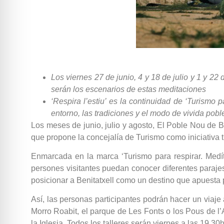
Los viernes 27 de junio, 4 y 18 de julio y 1 y 22
serán los escenarios de estas meditaciones
‘Respira l’estiu’ es la continuidad de ‘Turismo p
entorno, las tradiciones y el modo de vivida pobl
Los meses de junio, julio y agosto, El Poble Nou de Be
que propone la concejalía de Turismo como iniciativa t
Enmarcada en la marca ‘Turismo para respirar. Medít
persones visitantes puedan conocer diferentes paraj
posicionar a Benitatxell como un destino que apuesta po
Así, las personas participantes podrán hacer un viaje 
Morro Roabit, el parque de Les Fonts o los Pous de l’Ab
la Iglesia. Todos los talleres serán viernes a las 19.30