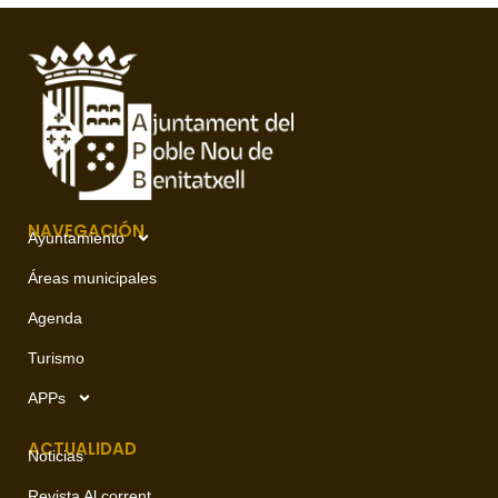
NAVEGACIÓN
Ayuntamiento
Áreas municipales
Agenda
Turismo
APPs
ACTUALIDAD
Noticias
Revista Al corrent