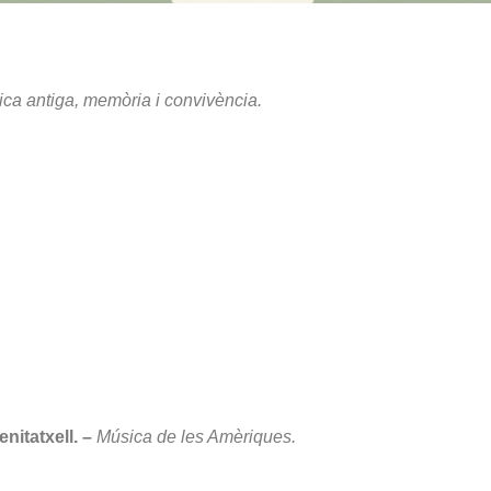
ca antiga, memòria i convivència.
nitatxell. –
Música de les Amèriques.