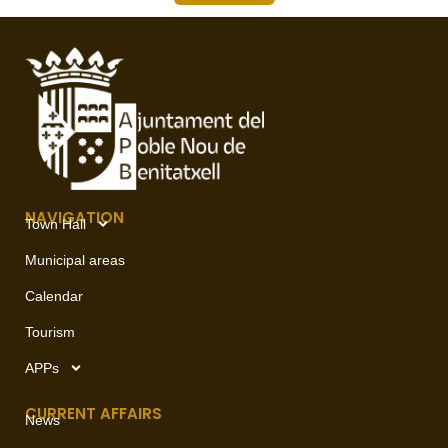
NAVIGATION
Town Hall
Municipal areas
Calendar
Tourism
APPs
CURRENT AFFAIRS
News