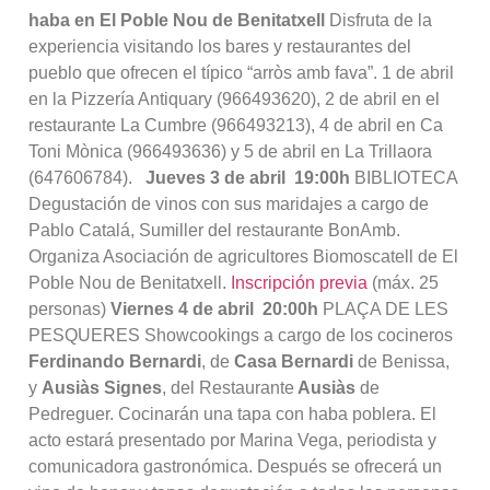
haba en El Poble Nou de Benitatxell
Disfruta de la
experiencia visitando los bares y restaurantes del
pueblo que ofrecen el típico “arròs amb fava”. 1 de abril
en la Pizzería Antiquary (966493620), 2 de abril en el
restaurante La Cumbre (966493213), 4 de abril en Ca
Toni Mònica (966493636) y 5 de abril en La Trillaora
(647606784).
Jueves 3 de abril
1
9:00h
BIBLIOTECA
Degustación de vinos con sus maridajes a cargo de
Pablo Catalá, Sumiller del restaurante BonAmb.
Organiza Asociación de agricultores Biomoscatell de El
Poble Nou de Benitatxell.
Inscripción previa
(máx. 25
personas)
Viernes 4 de abril
20:00h
PLAÇA DE LES
PESQUERES Showcookings a cargo de los cocineros
Ferdinando Bernardi
, de
Casa Bernardi
de Benissa,
y
Ausiàs Signes
, del Restaurante
Ausiàs
de
Pedreguer. Cocinarán una tapa con haba poblera. El
acto estará presentado por Marina Vega, periodista y
comunicadora gastronómica. Después se ofrecerá un