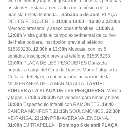
vino de honor y tapas degustación a todas las personas
asistentes. Estará amenizado con la música de la
pianista Estela Malonda.
Sábado 5 de abril
PLAÇA
DE LES PESQUERES
11:00 a 14:00 – 16:00 a 22:00h
Mercado artesanal y atracciones infantiles.
11:00h a
12:00h
Visita guida al campo experimental de cultivo
del haba poblera. Inscripción previa al teléfono
615398238.
12.30h a 13:30h
Moscatel con los 5
sentidos. Inscripción previa al teléfono 615398238.
12:00h
PLAÇA DE LES PESQUERES Danzada
popular a cargo del Grup de Danses Morro Falquí y la
Colla la Llebetjà y, a continuación, actuación de la
MUIXERANGA DE LA MARINA ALTA.
TARDET
POBLER A LA PLAÇA DE LES PESQUERES.
Música
y tapas.
17:00 a 20:30h
Actividades para niñas y niños.
18:00h
Espectáculo infantil con RAMONETS.
19:40
SANDRA MONFORT.
21:15h
SOULOMONICS.
22:30h
XE-RANGA.
23:10h
PRIMAVERA VALENCIANA.
01:00h
DJ TRAPELLA.
Domingo 6 de abril
PLAÇA