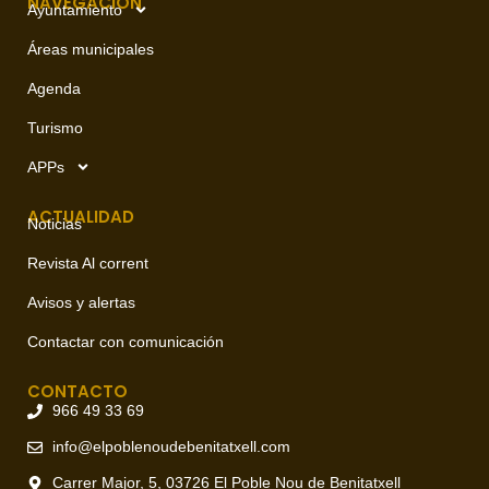
NAVEGACIÓN
Ayuntamiento
Áreas municipales
Agenda
Turismo
APPs
ACTUALIDAD
Noticias
Revista Al corrent
Avisos y alertas
Contactar con comunicación
CONTACTO
966 49 33 69
info@elpoblenoudebenitatxell.com
Carrer Major, 5, 03726 El Poble Nou de Benitatxell