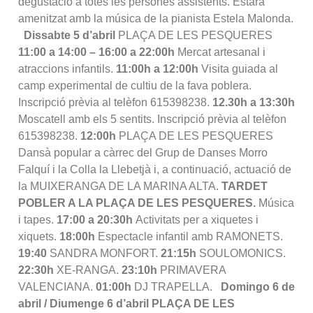
degustació a totes les persones assistents. Estarà
amenitzat amb la música de la pianista Estela Malonda.
Dissabte 5 d’abril
PLAÇA DE LES PESQUERES
11:00 a 14:00 – 16:00 a 22:00h
Mercat artesanal i
atraccions infantils.
11:00h a 12:00h
Visita guiada al
camp experimental de cultiu de la fava poblera.
Inscripció prèvia al telèfon 615398238.
12.30h a 13:30h
Moscatell amb els 5 sentits. Inscripció prèvia al telèfon
615398238.
12:00h
PLAÇA DE LES PESQUERES
Dansà popular a càrrec del Grup de Danses Morro
Falquí i la Colla la Llebetjà i, a continuació, actuació de
la MUIXERANGA DE LA MARINA ALTA.
TARDET
POBLER A LA PLAÇA DE LES PESQUERES.
Música
i tapes.
17:00 a 20:30h
Activitats per a xiquetes i
xiquets.
18:00h
Espectacle infantil amb RAMONETS.
19:40
SANDRA MONFORT.
21:15h
SOULOMONICS.
22:30h
XE-RANGA.
23:10h
PRIMAVERA
VALENCIANA.
01:00h
DJ TRAPELLA.
Domingo 6 de
abril / Diumenge 6 d’abril
PLAÇA DE LES