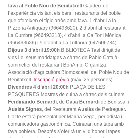
fava al Poble Nou de Benitatxell
Gaudeix de
l’experiència visitant els bars i restaurants del poble
que ofereixen el típic arròs amb fava. 1 d’abril a la
Pizzeria Antiquary (966493620), 2 d’abril al restaurant
La Cumbre (966493213), 4 d’abril a Ca Toni Mònica
(966493636) i 5 d’abril a La Trillaora (647606784).
Dijous 3 d’abril
1
9:00h
BIBLIOTECA Tast dirigit de
vins i el seus maridatges a càrrec de Pablo Català,
sommelier del restaurant BonAmb. Organitza
Associació d’agricultors Biomoscatell del Poble Nou de
Benitatxell.
Inscripció prèvia
(màx. 25 persones)
Divendres 4 d’abril
20:00h
PLAÇA DE LES
PESQUERES Mostres de cuina a càrrec dels cuiners
Ferdinando Bernardi
, de
Casa Bernardi
de Benissa, i
Ausiàs Signes
, del Restaurant
Ausiàs
de Pedreguer.
L’acte estarà presentat per Marina Vega, periodista i
comunicadora gastronòmica. Cuinaran una tapa amb
fava poblera. Després s’oferirà un vi d’honor i tapes