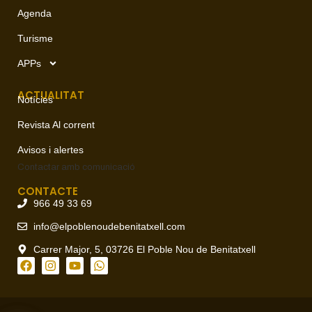
Agenda
Turisme
APPs
ACTUALITAT
Notícies
Revista Al corrent
Avisos i alertes
Contactar amb
comunicació
CONTACTE
966 49 33 69
info@elpoblenoudebenitatxell.com
Carrer Major, 5, 03726 El Poble Nou de Benitatxell