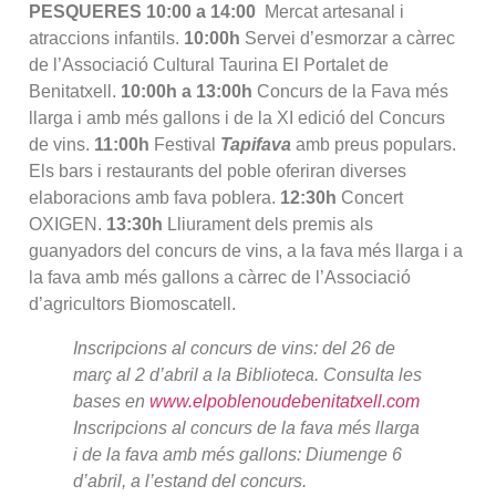
PESQUERES
10:00 a 14:00
Mercat artesanal i
atraccions infantils.
10:00h
Servei d’esmorzar a càrrec
de l’Associació Cultural Taurina El Portalet de
Benitatxell.
10:00h a 13:00h
Concurs de la Fava més
llarga i amb més gallons i de la XI edició del Concurs
de vins.
11:00h
Festival
Tapifava
amb preus populars.
Els bars i restaurants del poble oferiran diverses
elaboracions amb fava poblera.
12:30h
Concert
OXIGEN.
13:30h
Lliurament dels premis als
guanyadors del concurs de vins, a la fava més llarga i a
la fava amb més gallons a càrrec de l’Associació
d’agricultors Biomoscatell.
Inscripcions al concurs de vins: del 26 de
març al 2 d’abril a la Biblioteca. Consulta les
bases en
www.elpoblenoudebenitatxell.com
Inscripcions al concurs de la fava més llarga
i de la fava amb més gallons: Diumenge 6
d’abril, a l’estand del concurs.