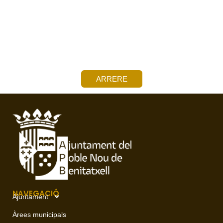
ARRERE
NAVEGACIÓ
Ajuntament
Àrees municipals