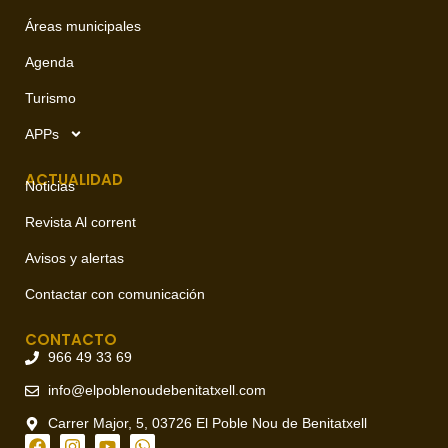
Áreas municipales
Agenda
Turismo
APPs
ACTUALIDAD
Noticias
Revista Al corrent
Avisos y alertas
Contactar con comunicación
CONTACTO
966 49 33 69
info@elpoblenoudebenitatxell.com
Carrer Major, 5, 03726 El Poble Nou de Benitatxell