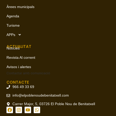
Àrees municipals
Agenda
Turisme
APPs
ACTUALITAT
Notícies
Revista Al corrent
Avisos i alertes
Contactar amb
comunicació
CONTACTE
966 49 33 69
info@elpoblenoudebenitatxell.com
Carrer Major, 5, 03726 El Poble Nou de Benitatxell