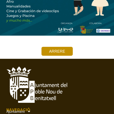
ARRERE
NAVEGACIÓ
Ajuntament