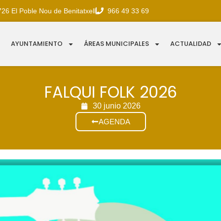
726 El Poble Nou de Benitatxell
966 49 33 69
AYUNTAMIENTO
ÁREAS MUNICIPALES
ACTUALIDAD
FALQUI FOLK 2026
30 junio 2026
AGENDA