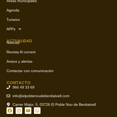
Áreas municipales
Agenda
Turismo
APPs
ACTUALIDAD
Noticias
Revista Al corrent
Avisos y alertas
Contactar con comunicación
CONTACTO
966 49 33 69
info@elpoblenoudebenitatxell.com
Carrer Major, 5, 03726 El Poble Nou de Benitatxell