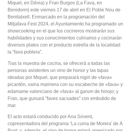
Miquel, en Dénia) y Fran Burgos (La Fava, en
Benidorm) este viernes 17 de abril en El Poble Nou de
Benitatxell. Enmarcado en la programación del
Mitjafava Fest 2024, el Ayuntamiento ha programado un
showcooking en el que los cocineros mostrarán sus
habilidades y sus conocimientos culinarios y cocinarán
diversos platos con el producto estrella de la localidad:
la “fava poblera”.
Tras la muestra de cocina, se ofrecerá a todas las
personas asistentes un vino de honor y las tapas
ideadas por Miquel, que preparará nigiri de «fava»
picantón, vaina marinera con su escabeche de «fava» y
edamame valenciano de «fava» al garum de hinojo; y
Fran, que guisará “faves sacsades” con embutido de
mar.
El acto estará conducido por Ana Sirvent,
copresentadora del programa ‘La cuina de Morera’ de À
Punt, y, además, el vino de honor estará amenizado por