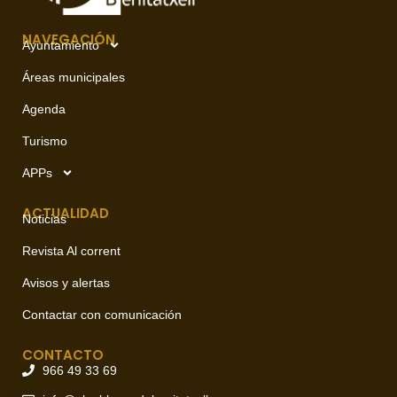
NAVEGACIÓN
Ayuntamiento
Áreas municipales
Agenda
Turismo
APPs
ACTUALIDAD
Noticias
Revista Al corrent
Avisos y alertas
Contactar con comunicación
CONTACTO
966 49 33 69