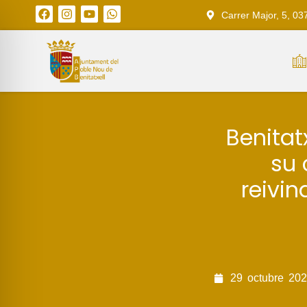
Carrer Major, 5, 03
Benitat
su 
reivin
29
octubre
202