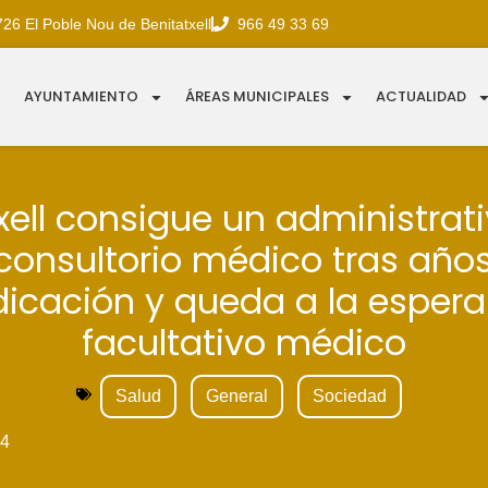
726 El Poble Nou de Benitatxell
966 49 33 69
AYUNTAMIENTO
ÁREAS MUNICIPALES
ACTUALIDAD
xell consigue un administrat
consultorio médico tras año
dicación y queda a la espera
facultativo médico
Salud
General
Sociedad
4