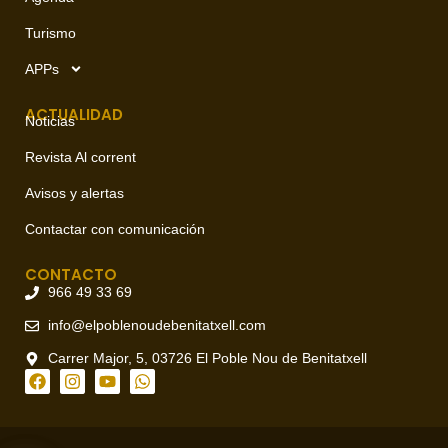
Turismo
APPs
ACTUALIDAD
Noticias
Revista Al corrent
Avisos y alertas
Contactar con comunicación
CONTACTO
966 49 33 69
info@elpoblenoudebenitatxell.com
Carrer Major, 5, 03726 El Poble Nou de Benitatxell