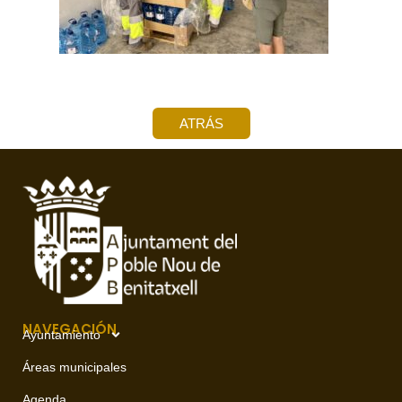
ATRÁS
NAVEGACIÓN
Ayuntamiento
Áreas municipales
Agenda